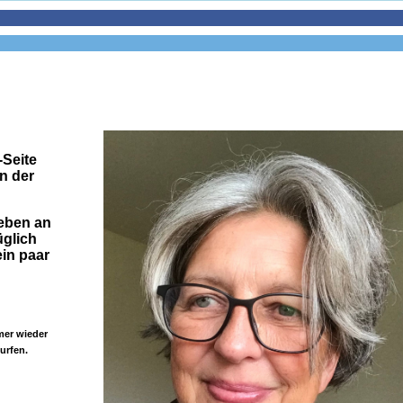
-Seite
n der
Leben an
üglich
in paar
mer wieder
urfen.